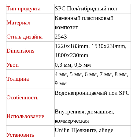
Тип продукта
SPC Пол/гибридный пол
Каменный пластиковый
Материал
композит
Стиль дизайна
2543
L2665 Dryback LVT Полы
L2665 Dryback LVT Полы
1220x183mm, 1530x230mm,
Dimensions
1800x230mm
Увои
0,3 мм, 0,5 мм
4 мм, 5 мм, 6 мм, 7 мм, 8 мм,
Толщина
9 мм
Водонепроницаемый пол SPC
Особенность
Внутренняя, домашняя,
Использование
коммерческая
Unilin Щелкните, alinge
2304 SPC Паркетные полы
H009 Herringbone Spc Flooring
Установить