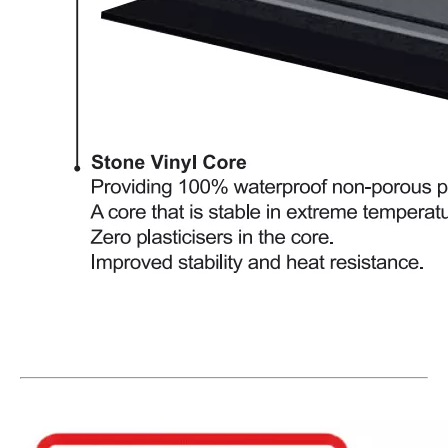
2507 ПВХ плитки
L2665 Dryback LVT Полы
2304 SPC Паркетные полы
515016-1 Ламинат деревянный пол