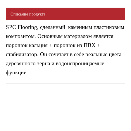
Описание продукта
SPC Flooring, сделанный каменным пластиковым
композитом. Основным материалом является
2510 Самостоятельный виниловый пол
2509 тисненой виниловый пол
порошок кальция + порошок из ПВХ +
стабилизатор. Он сочетает в себе реальные цвета
деревянного зерна и водонепроницаемые
функции.
2509 тисненой виниловый пол
2304 SPC Паркетные полы