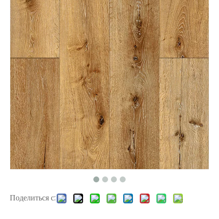
L2662 Плитка LVT
L2662 Плитка LVT
Поделиться с:
515016-1 Ламинат деревянный пол
L2663 LVT Полы