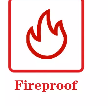
L2665 Dryback LVT Полы
2510 Самостоятельный виниловый пол