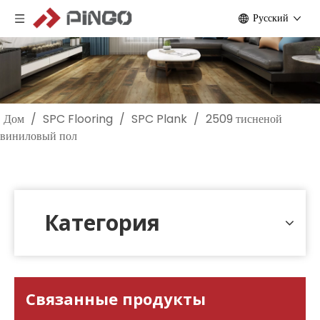
Pусский
Дом
/
SPC Flooring
/
SPC Plank
/
2509 тисненой
виниловый пол
Категория
Связанные продукты