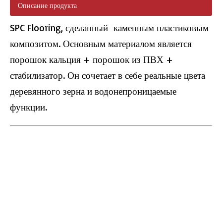
Описание продукта
SPC Flooring, сделанный каменным пластиковым
композитом. Основным материалом является
порошок кальция + порошок из ПВХ +
SC5-06 4mm Chevrone Spc Flooring
L2670 Valinge Click PVC Пол
стабилизатор. Он сочетает в себе реальные цвета
деревянного зерна и водонепроницаемые
функции.
L2669 V-Grove Vinyl Flooring
SC5-05 PVC Пол Chevron