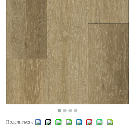
L2669 V-Grove Vinyl Flooring
SC5-10 Chevron Spc Flooring с ixpe
Поделиться с:
L2670 Valinge Click PVC Пол
SC5-09 Chevron Spc Flooring EIR