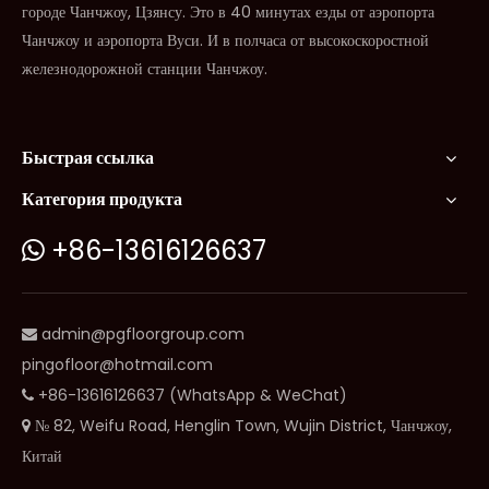
городе Чанчжоу, Цзянсу. Это в 40 минутах езды от аэропорта
Чанчжоу и аэропорта Вуси. И в полчаса от высокоскоростной
железнодорожной станции Чанчжоу.
Быстрая ссылка
Категория продукта
+86-13616126637

admin@pgfloorgroup.com

pingofloor@hotmail.com
+86-13616126637 (WhatsApp & WeChat)

№ 82, Weifu Road, Henglin Town, Wujin District, Чанчжоу,

Китай