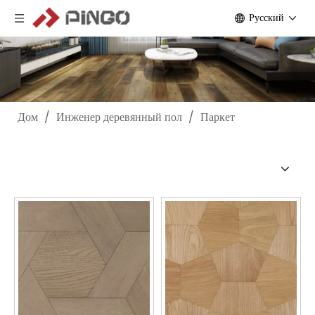
Pусский
Дом
/
Инженер деревянный пол
/
Паркет