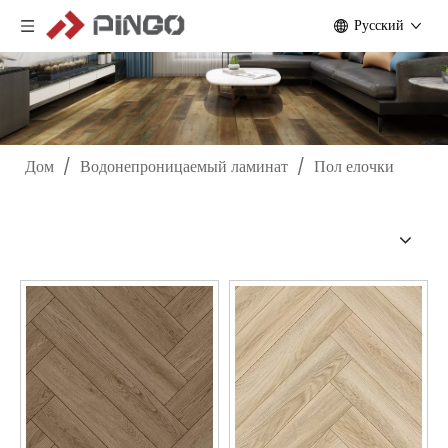
Pусский
Дом
/
Водонепроницаемый ламинат
/
Пол елочки