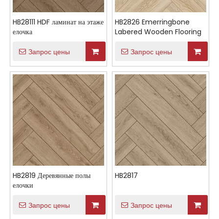
HB28111 HDF ламинат на этаже
HB2826 Emerringbone
елочка
Labered Wooden Flooring
Запрос цены
Запрос цены
HB2819 Деревянные полы
HB2817
елочки
Запрос цены
Запрос цены