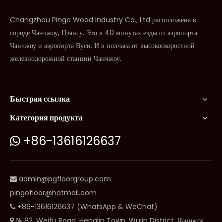
Changzhou Pingo Wood Industry Co., Ltd расположена в
городе Чанчжоу, Цзянсу. Это в 40 минутах езды от аэропорта
Чанчжоу и аэропорта Вуси. И в полчаса от высокоскоростной
железнодорожной станции Чанчжоу.
Быстрая ссылка
Категория продукта
+86-13616126637

admin@pgfloorgroup.com

pingofloor@hotmail.com
+86-13616126637 (WhatsApp & WeChat)

№ 82, Weifu Road, Henglin Town, Wujin District, Чанчжоу,
