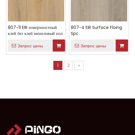
807-11 EIR поверхностный
807-4 EIR Surface Floing
клей без клей виниловый пол
Spc
Запрос цены
Запрос цены
1
2
»