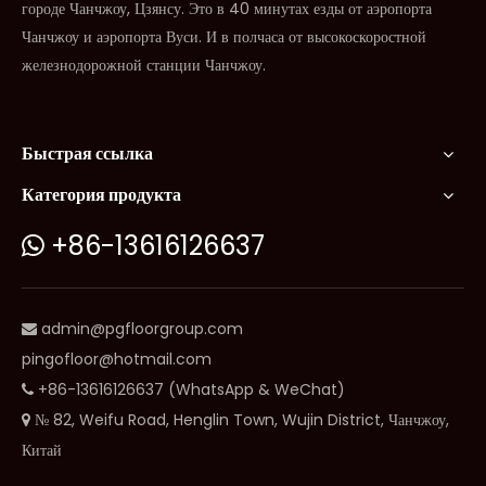
городе Чанчжоу, Цзянсу. Это в 40 минутах езды от аэропорта
Чанчжоу и аэропорта Вуси. И в полчаса от высокоскоростной
железнодорожной станции Чанчжоу.
Быстрая ссылка
Категория продукта
+86-13616126637

admin@pgfloorgroup.com

pingofloor@hotmail.com
+86-13616126637 (WhatsApp & WeChat)

№ 82, Weifu Road, Henglin Town, Wujin District, Чанчжоу,

Китай