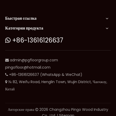
Быстрая ссылка
Категория продукта
+86-13616126637

admin@pgfloorgroup.com

pingofloor@hotmail.com
+86-13616126637 (WhatsApp & WeChat)

№ 82, Weifu Road, Henglin Town, Wujin District, Чанчжоу,

Китай
Авторские права
2026
Changzhou Pingo Wood Industry

Co., Ltd. |
Sitemap