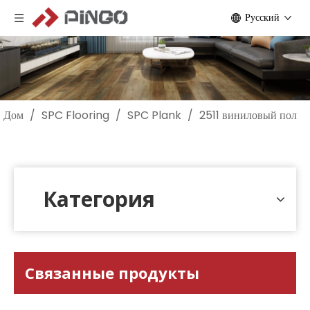
Pусский
Дом
/
SPC Flooring
/
SPC Plank
/
2511 виниловый пол
Категория
Связанные продукты