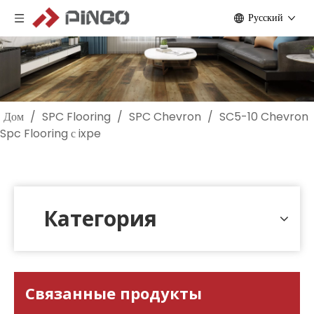
Pусский
Дом
/
SPC Flooring
/
SPC Chevron
/
SC5-10 Chevron
Spc Flooring с ixpe
Категория
Связанные продукты