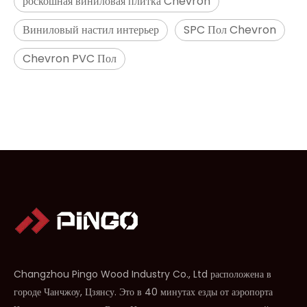
роскошная виниловая плитка Chevron
Виниловый настил интерьер
SPC Пол Chevron
Chevron PVC Пол
H009 Herringbone Spc Flooring
L2664 Нажмите на пол LVT
Changzhou Pingo Wood Industry Co., Ltd расположена в
городе Чанчжоу, Цзянсу. Это в 40 минутах езды от аэропорта