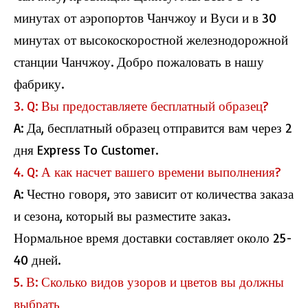
минутах от аэропортов Чанчжоу и Вуси и в 30
минутах от высокоскоростной железнодорожной
станции Чанчжоу. Добро пожаловать в нашу
фабрику.
3. Q: Вы предоставляете бесплатный образец?
A: Да, бесплатный образец отправится вам через 2
дня Express To Customer.
4. Q: А как насчет вашего времени выполнения?
A: Честно говоря, это зависит от количества заказа
L2665 Dryback LVT Полы
L2665 Dryback LVT Полы
и сезона, который вы разместите заказ.
Нормальное время доставки составляет около 25-
40 дней.
5. В: Сколько видов узоров и цветов вы должны
выбрать