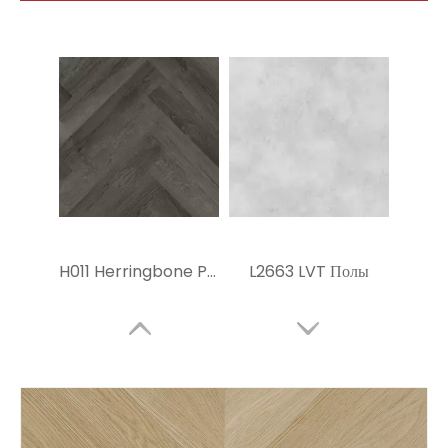
H011 Herringbone Pvc плитка
L2663 LVT Полы