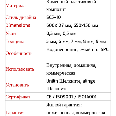
Каменный пластиковый
Материал
композит
Стиль дизайна
SC5-10
Dimensions
600x127 мм, 650x150 мм
Увои
0,3 мм, 0,5 мм
L2664 Нажмите на пол LVT
L2663 LVT Полы
Толщина
5 мм, 6 мм, 7 мм, 8 мм, 9 мм
Водонепроницаемый пол SPC
Особенность
Внутренняя, домашняя,
Использовать
коммерческая
Unilin Щелкните, alinge
Установить
Щелкнуть
Сертификат
CE / ISO9001 / ISO14001
Жилой гарантия:
Гарантия
пожизненная, коммерческая
H010 Herringbone Floor
H010 Herringbone Floor