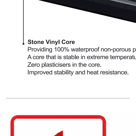
L2663 LVT Полы
L2663 LVT Полы
L2662 Плитка LVT
H008 Herringbone Spc Пол