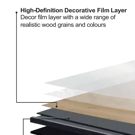
H008 Herringbone Spc Пол
H010 Herringbone Floor