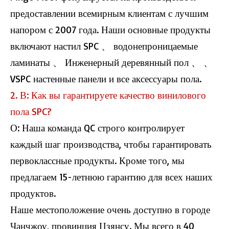
предоставлении всемирным клиентам с лучшим
напором с 2007 года. Наши основные продукты
включают настил SPC 、 водонепроницаемые
ламинаты 、 Инженерный деревянный пол 、 、
H013 плитка пола на полу
H011 Herringbone Pvc плитка
VSPC настенные панели и все аксессуары пола.
2. В: Как вы гарантируете качество винилового
пола SPC?
О: Наша команда QC строго контролирует
каждый шаг производства, чтобы гарантировать
первоклассные продукты. Кроме того, мы
предлагаем 15-летнюю гарантию для всех наших
продуктов.
Наше местоположение очень доступно в городе
H009 Herringbone Spc Flooring
H009 Herringbone Spc Flooring
Чанчжоу, провинция Цзянсу. Мы всего в 40