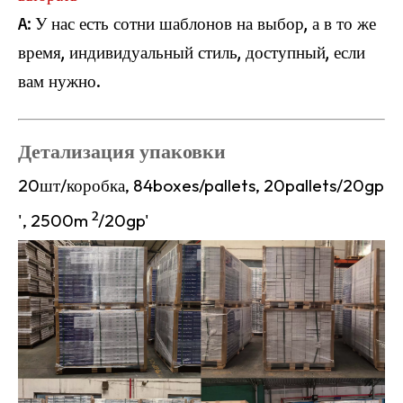
A: У нас есть сотни шаблонов на выбор, а в то же
время, индивидуальный стиль, доступный, если
вам нужно.
H008 Herringbone Spc Пол
L2662 Плитка LVT
Детализация упаковки
20шт/коробка, 84boxes/pallets, 20pallets/20gp
2
', 2500m
/20gp'
H013 плитка пола на полу
H013 плитка пола на полу