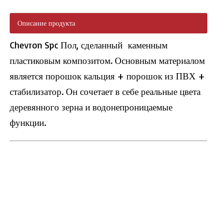
Описание продукта
Chevron Spc Пол, сделанный каменным
пластиковым композитом. Основным материалом
H013 плитка пола на полу
L2664 Нажмите на пол LVT
является порошок кальция + порошок из ПВХ +
стабилизатор. Он сочетает в себе реальные цвета
деревянного зерна и водонепроницаемые
функции.
L2665 Dryback LVT Полы
H008 Herringbone Spc Пол