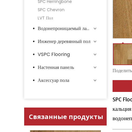
SPC Herringbone
SPC Chevron
LVT Пол
Водонепроницаемый ламинат
Инженер деревянный пол
VSPC Flooring
Настенная панель
Поделитьс
Аксессуар пола
SPC Flo
кальция
Связанные продукты
водонеп