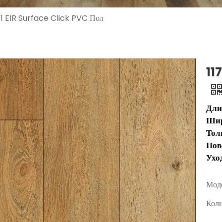
01 EIR Surface Click PVC Пол
11
Дли
Ши
Тол
Пов
Ухо
Моде
Коли