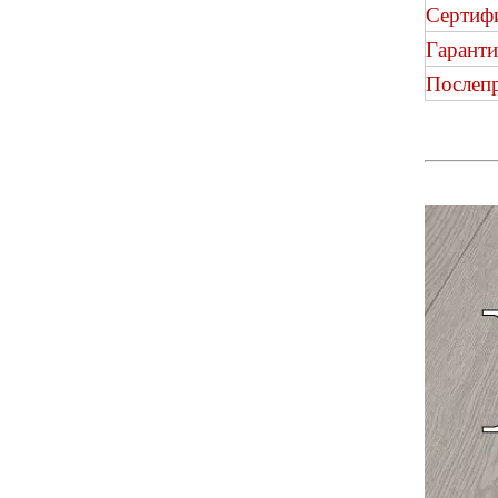
Сертиф
Гаранти
Послеп
H016 Spc Flooring Herringbone