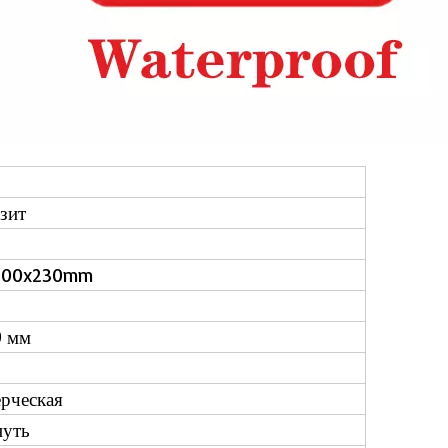
зит
1800x230mm
9 мм
C
рческая
нуть