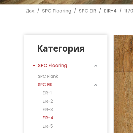
Дом
/
SPC Flooring
/
SPC EIR
/
EIR-4
/
117
Категория
SPC Flooring
SPC Plank
SPC EIR
EIR-1
EIR-2
EIR-3
EIR-4
EIR-5