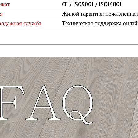
икат
CE / ISO9001 / ISO14001
я
Жилой гарантия: пожизненная,
родажная служба
Техническая поддержка онлайн