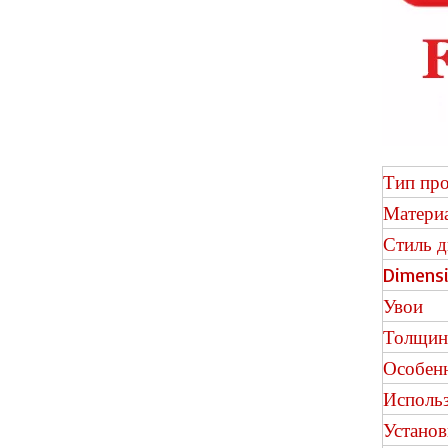
H015 Herringbone Spc Flooring с ixpe
Тип про
Матери
Стиль д
Dimens
Увои
Толщин
Особен
Исполь
H014 Пол елочки
Установ