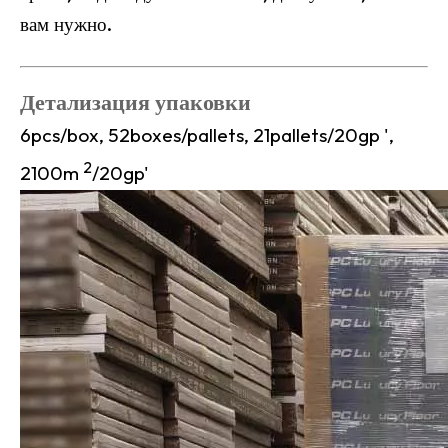
вам нужно.
Детализация упаковки
6pcs/box, 52boxes/pallets, 21pallets/20gp ',
2
2100m
/20gp'