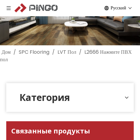
Pусский
Дом
/
SPC Flooring
/
LVT Пол
/
L2666 Нажмите ПВХ
пол
Категория
Связанные продукты