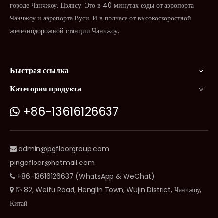
городе Чанчжоу, Цзянсу. Это в 40 минутах езды от аэропорта
Чанчжоу и аэропорта Вуси. И в полчаса от высокоскоростной
железнодорожной станции Чанчжоу.
Быстрая ссылка
Категория продукта
+86-13616126637

admin@pgfloorgroup.com

pingofloor@hotmail.com
+86-13616126637 (WhatsApp & WeChat)

№ 82, Weifu Road, Henglin Town, Wujin District, Чанчжоу,

Китай