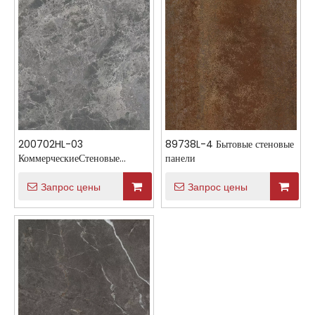
200702HL-03
89738L-4 Бытовые стеновые
КоммерческиеСтеновые
панели
панели
Запрос цены
Запрос цены