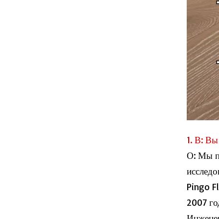
PA-1 Паркет деревянный полы
1. В: В
О: Мы п
Oak-942 Engenered Oak Wood Пол
исследо
Pingo F
2007 го
Инженер