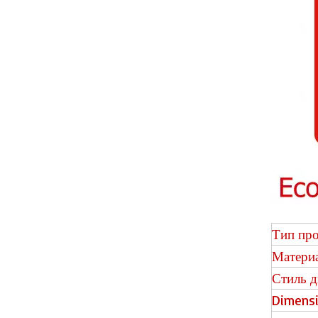
Натуральный дуб Spc Floor Wooder
Золотой дуб VSPC Пол
Тип про
Матери
Стиль д
Dimens