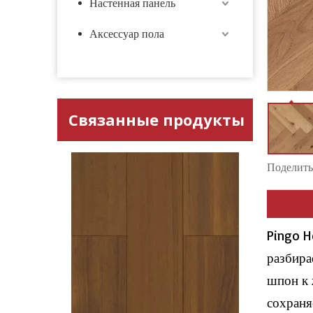
Настенная панель
Аксессуар пола
Связанные продукты
Поделитьс
Pingo H
разбира
шпон к 
сохраня