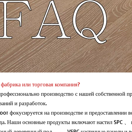
ы фабрика или торговая компания?
рофессионально производство с нашей собственной п
ваний и разработок.
loor фокусируется на производстве и предоставлении
да. Наши основные продукты включают настил SPC 、
ный деревянный пол 、 、 VSPC настенные панели и вс