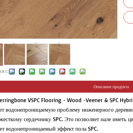
я с:
Описание продукта
erringbone VSPC Flooring - Wood -Veener & SPC Hybri
ет водонепроницаемую проблему инженерного деревян
жесткому сердечнику SPC. Это позволяет нале иметь цв
ет водонепроницаемый эффект пола SPC.