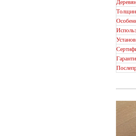
Деревя
Толщин
Особен
Исполь
Установ
Сертиф
Коричневый дуб VSPC Пол
Гаранти
Послеп