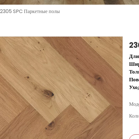
2305 SPC Паркетные полы
23
Дли
Ши
Тол
Пов
Ухо
Моде
Коли