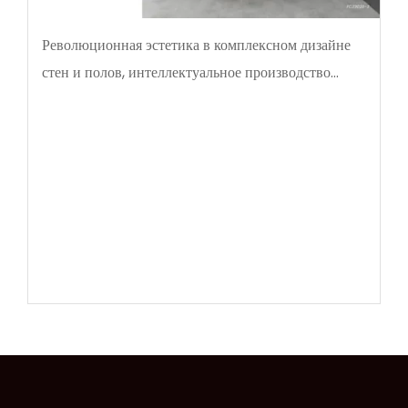
Революционная эстетика в комплексном дизайне
стен и полов, интеллектуальное производство
повышает экономическую эффективность |
Pinggao SPC Flooring дебютирует на выставке
Shanghai Flooring Expo, приглашая покупателей
со всего мира