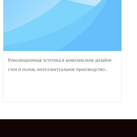
Революционная эстетика в комплексном дизайне
стен и полов, интеллектуальное производство
повышает экономическую эффективность |
Pinggao SPC Flooring дебютирует на выставке
Shanghai Flooring Expo, приглашая покупателей
со всего мира